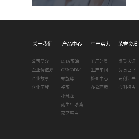
关于我们
产品中心
生产实力
荣誉资质
公司简介
DHA藻油
工厂外景
资质认证
企业价值观
OEMODM
生产车间
资质证书
企业故事
螺旋藻
检查中心
专利证书
企业历程
裸藻
办公环境
检测报告
小球藻
雨生红球藻
藻蓝蛋白