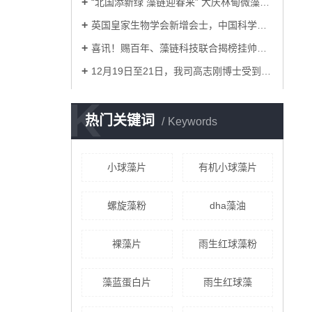
“北国添新绿 藻链迎春来” 大庆林甸微藻项目核心…
英国皇家生物学会新增会士，中国科学家高志刚荣获殊…
喜讯！赐百年、藻链科技联合揭榜挂帅项目落定
12月19日至21日，我司高志刚博士受到农业农村部的诚…
K
热门关键词
Keywords
小球藻片
有机小球藻片
螺旋藻粉
dha藻油
裸藻片
雨生红球藻粉
藻蓝蛋白片
雨生红球藻